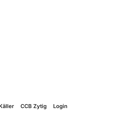
Käller
CCB Zytig
Login