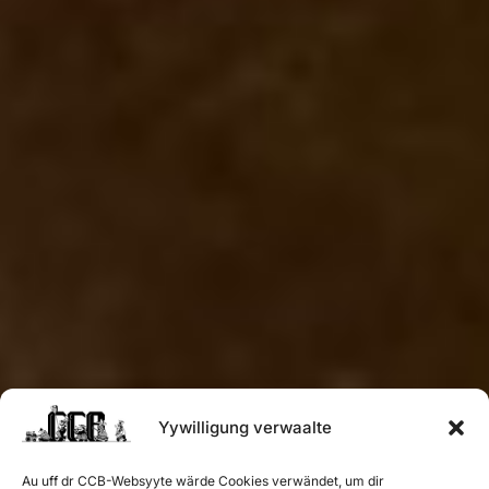
Yywilligung verwaalte
Au uff dr CCB-Websyyte wärde Cookies verwändet, um dir