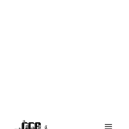
CCB Jungi Garde
Bi dr Junge Garde vom CCB erläbsch du
näbem erschte moll Drummle und Pfyfe s
ganze Joor duure spannendi Events.
Meh erfahre