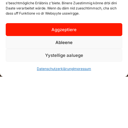
s'beschtmögliche Erläbnis z'biete. Binere Zuestimmig könne drbi dini
Daate verarbeitet wärde. Wenn du däm nid zueschtimmsch, cha sich
dass uff Funktione vo dr Websyyte usswirgge.
Aggzeptiere
Ableene
Yystellige aaluege
Datenschutzerklärung
Impressum
Mir sind die Jungi Garde vom Central
Club Basel. D Pfyffer- und
Drummelstunde vom CCB sin jewils am
Donnschtigoobe im Schuelhuus
Kohlenberg oberhalb vom Barfi.