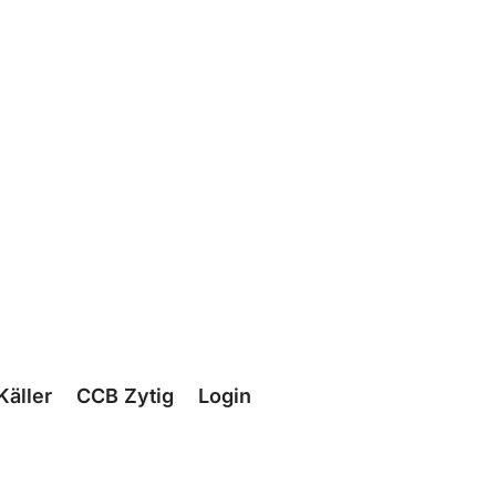
Käller
CCB Zytig
Login