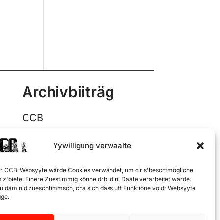
Archivbiiträg
CCB
Stamm
Yywilligung verwaalte
Junge Garde
Alte Garde
 dr CCB-Websyyte wärde Cookies verwändet, um dir s'beschtmögliche
s z'biete. Binere Zuestimmig könne drbi dini Daate verarbeitet wärde.
u däm nid zueschtimmsch, cha sich dass uff Funktione vo dr Websyyte
gge.