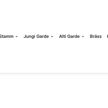
Stamm
Jungi Garde
Alti Garde
Bräss