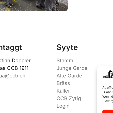
ntaggt
Syyte
stian Doppler
Stamm
aa CCB 1911
Junge Garde
aa@ccb.ch
Alte Garde
Bräss
Au uff
Käller
Erläbni
Wenn d
CCB Zytig
usswir
Login