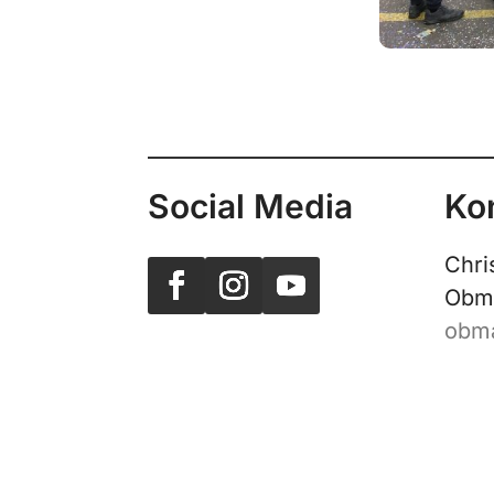
Social Media
Ko
Chri
Obm
obm