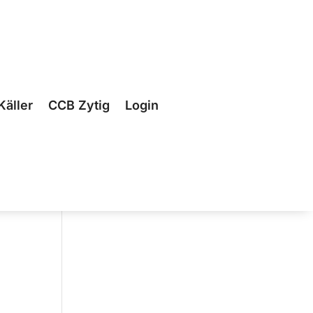
Käller
CCB Zytig
Login