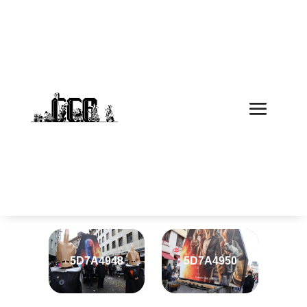
Fasnacht 2025 Stammverein
26. Februar 2026
5D7A4928
5D7A4929
5D7A4948
5D7A4950