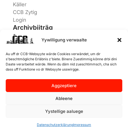
Käller
CCB Zytig
Login
Archivbiiträg
Yywilligung verwaalte
CCB
Stamm
Au uff dr CCB-Websyyte wärde Cookies verwändet, um dir
Junge Garde
s'beschtmögliche Erläbnis z'biete. Binere Zuestimmig könne drbi dini
Alte Garde
Daate verarbeitet wärde. Wenn du däm nid zueschtimmsch, cha sich
dass uff Funktione vo dr Websyyte usswirgge.
Aggzeptiere
© 2025
Impressum
CCB 1911
Cookie-Richtlinien
Ableene
Alli Rächt
(folgt)
vorbehalte
Datenschutzerklärung
Yystellige aaluege
Datenschutzerklärung
Impressum