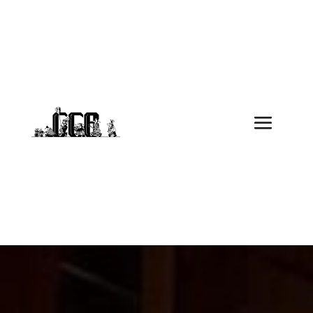
Archiv: Junge Garde
Do findisch du alli Biiträg zur Kategorie
"Junge Garde"
Meh erfahre